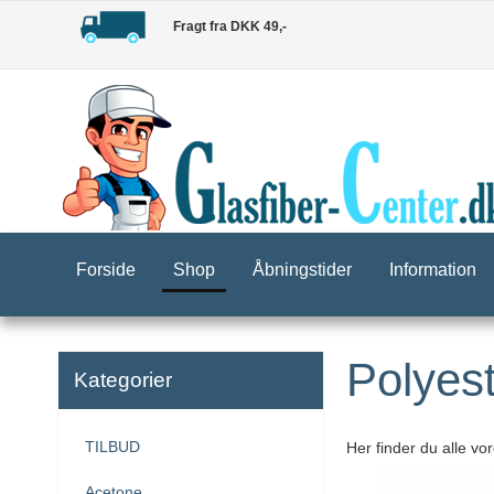
Fragt fra DKK 49,-
Forside
Shop
Åbningstider
Information
Polyes
Kategorier
TILBUD
Her finder du alle vo
Acetone