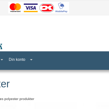
Din konto
ter
res polyester produkter