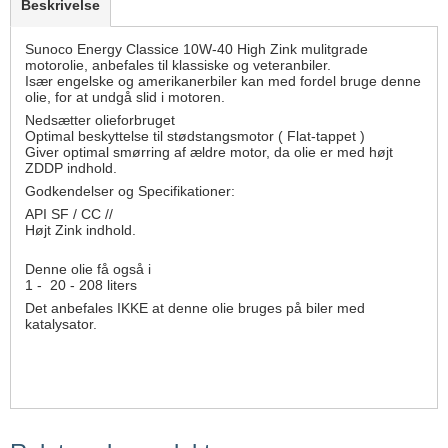
Beskrivelse
Sunoco Energy Classice 10W-40 High Zink mulitgrade
motorolie, anbefales til klassiske og veteranbiler.
Især engelske og amerikanerbiler kan med fordel bruge denne
olie, for at undgå slid i motoren.
Nedsætter olieforbruget
Optimal beskyttelse til stødstangsmotor ( Flat-tappet )
Giver optimal smørring af ældre motor, da olie er med højt
ZDDP indhold.
Godkendelser og Specifikationer:
API SF / CC //
Højt Zink indhold.
Denne olie få også i
1 - 20 - 208 liters
Det anbefales IKKE at denne olie bruges på biler med
katalysator.