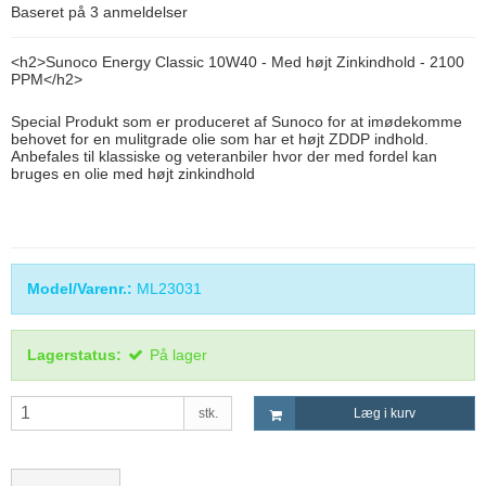
Baseret på
3
anmeldelser
<h2>Sunoco Energy Classic 10W40 - Med højt Zinkindhold - 2100
PPM</h2>
Special Produkt som er produceret af Sunoco for at imødekomme
behovet for en mulitgrade olie som har et højt ZDDP indhold.
Anbefales til klassiske og veteranbiler hvor der med fordel kan
bruges en olie med højt zinkindhold
Model/Varenr.:
ML23031
Lagerstatus:
På lager
stk.
Læg i kurv