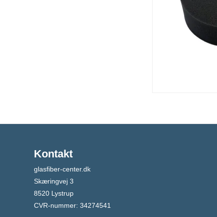
Kontakt
glasfiber-center.dk
Skæringvej 3
8520 Lystrup
CVR-nummer
:
34274541