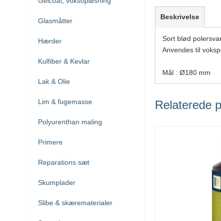
Gelcoat, voksopløsning
Beskrivelse
Glasmåtter
Sort blød polersv
Hærder
Anvendes til voksp
Kulfiber & Kevlar
Mål : Ø180 mm
Lak & Olie
Lim & fugemasse
Relaterede p
Polyurenthan maling
Primere
Reparations sæt
Skumplader
Slibe & skærematerialer