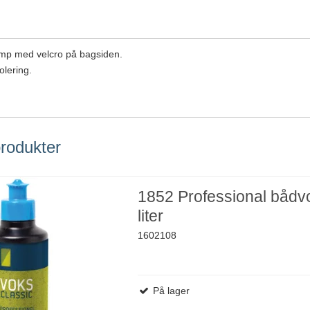
amp med velcro på bagsiden.
olering.
rodukter
1852 Professional bådv
liter
1602108
På lager