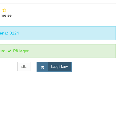
mmelse
enr.:
9124
us:
På lager
stk.
Læg i kurv