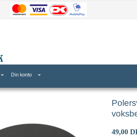
Din konto
Polers
voksb
49,00 