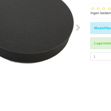
Ingen bedø
Model/Var
Lagerstat