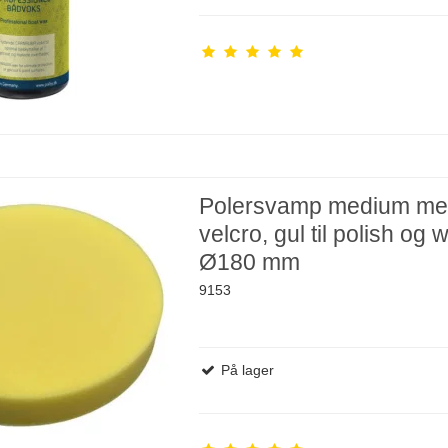
Polersvamp medium m
velcro, gul til polish og 
Ø180 mm
9153
På lager