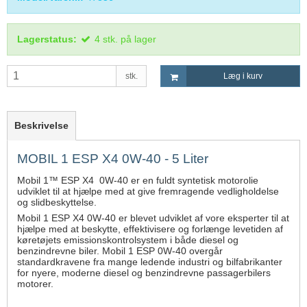
Lagerstatus:
4
stk.
på lager
stk.
Læg i kurv
Beskrivelse
MOBIL 1 ESP X4 0W-40 - 5 Liter
Mobil 1™ ESP X4 0W-40 er en fuldt syntetisk motorolie
udviklet til at hjælpe med at give fremragende vedligholdelse
og slidbeskyttelse.
Mobil 1 ESP X4 0W-40 er blevet udviklet af vore eksperter til at
hjælpe med at beskytte, effektivisere og forlænge levetiden af
køretøjets emissionskontrolsystem i både diesel og
benzindrevne biler. Mobil 1 ESP 0W-40 overgår
standardkravene fra mange ledende industri og bilfabrikanter
for nyere, moderne diesel og benzindrevne passagerbilers
motorer.