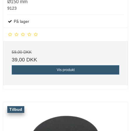
Ø150 mm
9123
På lager
59,00 DKK
39,00 DKK
Vis produkt
Tilbud